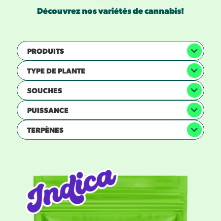
Découvrez nos variétés de cannabis!
PRODUITS
TYPE DE PLANTE
SOUCHES
PUISSANCE
TERPÈNES