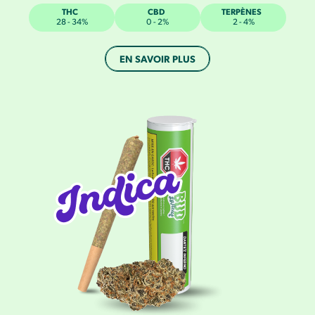
THC
CBD
TERPÈNES
28 - 34%
0 - 2%
2 - 4%
EN SAVOIR PLUS