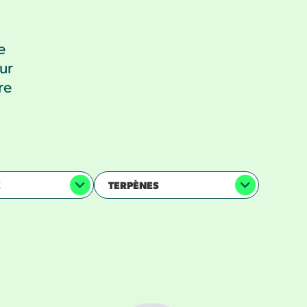
e
ur
re
E
TERPÈNES