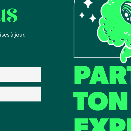
us
ses à jour.
PAR
TON
EXP