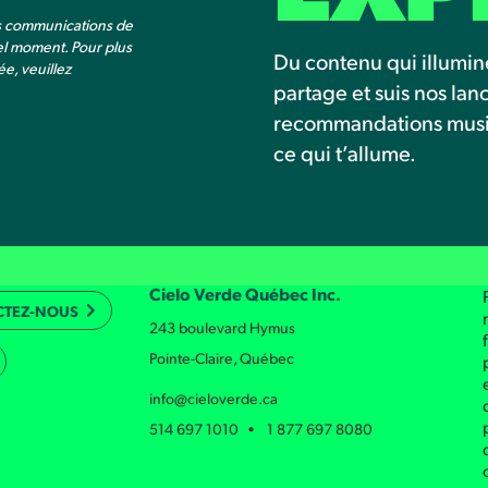
es communications de
el moment. Pour plus
Du contenu qui illumin
e, veuillez
partage et suis nos la
recommandations musica
ce qui t’allume.
Cielo Verde Québec Inc.
CTEZ-NOUS
243 boulevard Hymus
Pointe-Claire, Québec
info@cieloverde.ca
514 697 1010 • 1 877 697 8080