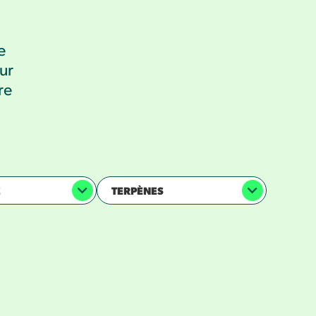
e
ur
re
E
TERPÈNES