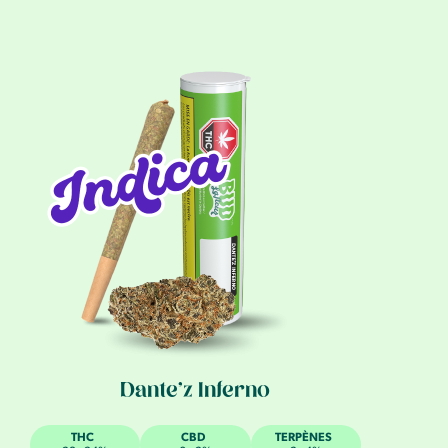
Dante’z Inferno
THC
CBD
TERPÈNES