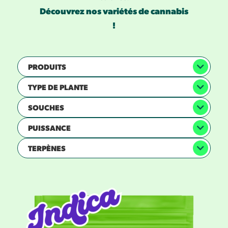
Découvrez nos variétés de cannabis
!
PRODUITS
TYPE DE PLANTE
SOUCHES
PUISSANCE
TERPÈNES