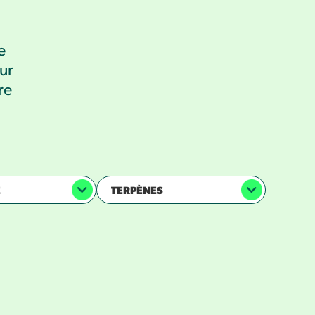
e
ur
re
E
TERPÈNES