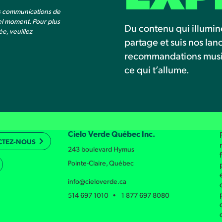
es communications de
el moment. Pour plus
Du contenu qui illumin
e, veuillez
partage et suis nos la
recommandations musica
ce qui t’allume.
Cielo Verde Québec Inc.
CTEZ-NOUS
243 boulevard Hymus
Pointe-Claire, Québec
info@cieloverde.ca
514 697 1010 • 1 877 697 8080