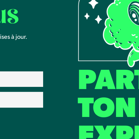
us
ses à jour.
PAR
TON
EXP