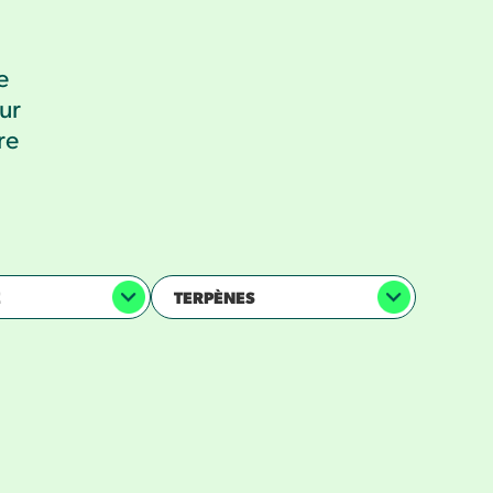
e
ur
re
E
TERPÈNES