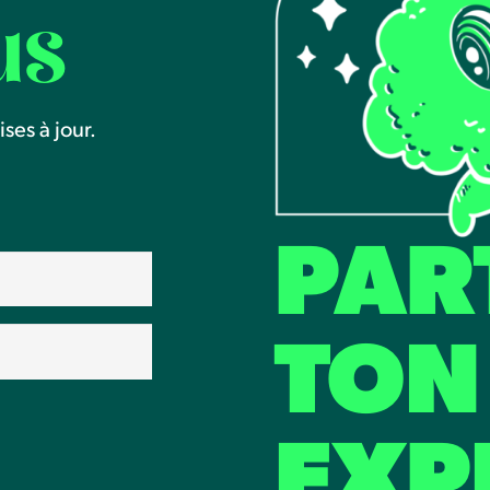
us
ses à jour.
PAR
TON
EXP