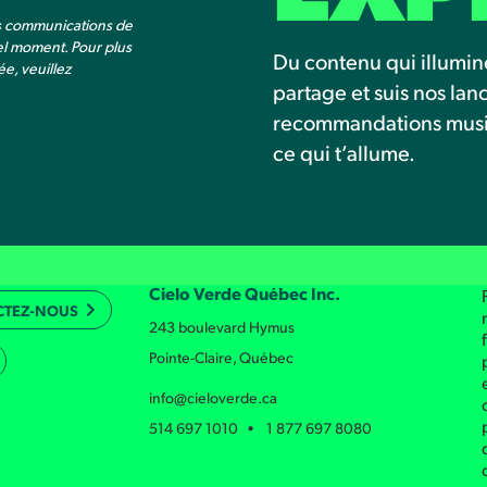
es communications de
el moment. Pour plus
Du contenu qui illumin
e, veuillez
partage et suis nos la
recommandations musica
ce qui t’allume.
Cielo Verde Québec Inc.
CTEZ-NOUS
243 boulevard Hymus
Pointe-Claire, Québec
info@cieloverde.ca
514 697 1010 • 1 877 697 8080