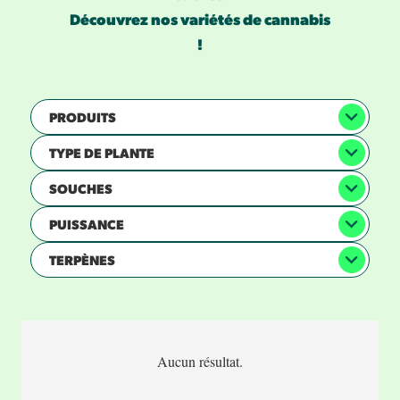
Découvrez nos variétés de cannabis
!
PRODUITS
TYPE DE PLANTE
SOUCHES
PUISSANCE
TERPÈNES
Aucun résultat.