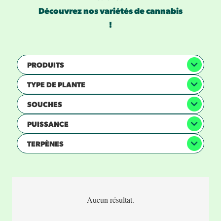
Découvrez nos variétés de cannabis
!
PRODUITS
TYPE DE PLANTE
SOUCHES
PUISSANCE
TERPÈNES
Aucun résultat.