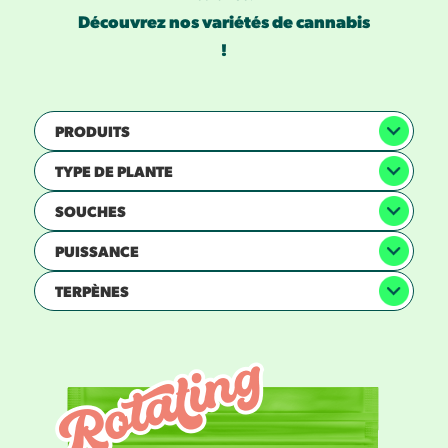
Découvrez nos variétés de cannabis
!
PRODUITS
TYPE DE PLANTE
SOUCHES
PUISSANCE
TERPÈNES