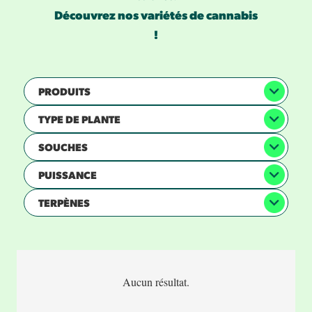
Découvrez nos variétés de cannabis
!
PRODUITS
TYPE DE PLANTE
SOUCHES
PUISSANCE
TERPÈNES
Aucun résultat.