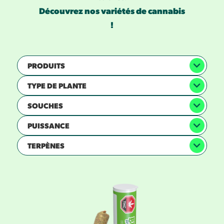
Découvrez nos variétés de cannabis
!
PRODUITS
TYPE DE PLANTE
SOUCHES
PUISSANCE
TERPÈNES