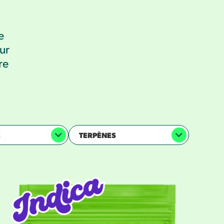
e
ur
re
E
TERPÈNES