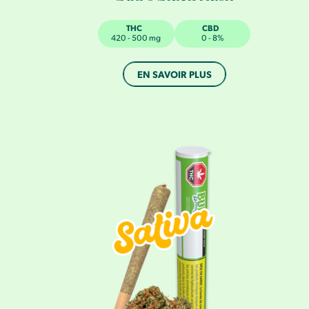
THC
CBD
420 - 500 mg
0 - 8%
EN SAVOIR PLUS