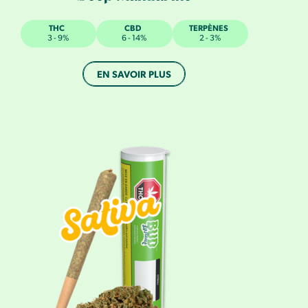
THC
CBD
TERPÈNES
3 - 9%
6 - 14%
2 - 3%
EN SAVOIR PLUS