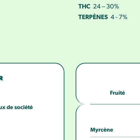
THC
24 – 30%
TERPÈNES
4 - 7%
R
Fruité
eux de société
Myrcène