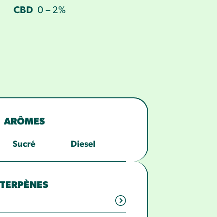
CBD
0 – 2%
ARÔMES
Sucré
Diesel
TERPÈNES