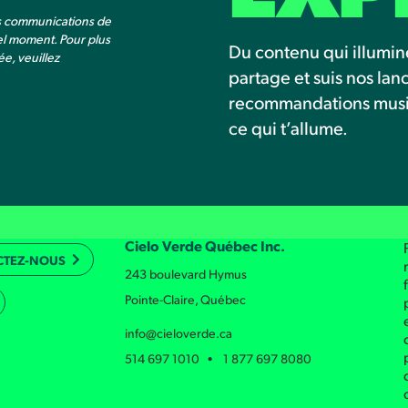
es communications de
el moment. Pour plus
Du contenu qui illumin
e, veuillez
partage et suis nos la
recommandations musica
ce qui t’allume.
Cielo Verde Québec Inc.
CTEZ-NOUS
243 boulevard Hymus
Pointe-Claire, Québec
info@cieloverde.ca
514 697 1010 • 1 877 697 8080