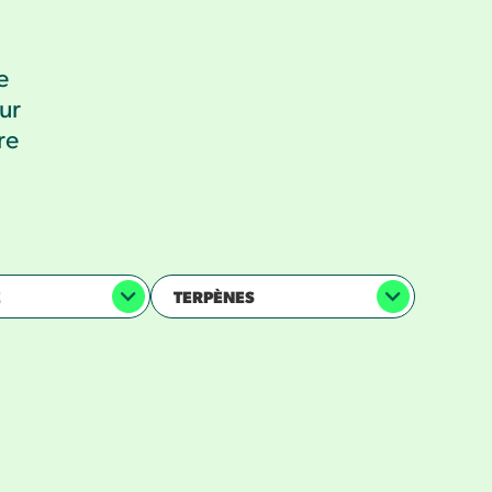
e
ur
re
E
TERPÈNES