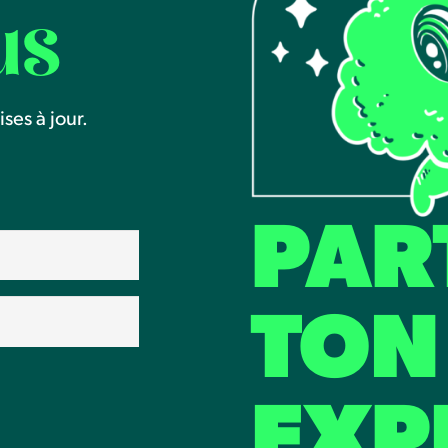
us
ses à jour.
PAR
TON
EXP